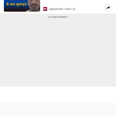
rajasthan.ndtv.in
ADVERTISEMENT