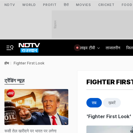
NDTV
WORLD
PROFIT
हिंदी
MOVIES
CRICKET
FOOD
विज्ञापन
लाइव टीवी
ताजातरीन
जिल
होम
Fighter First Look
ट्रेंडिंग न्यूज़
FIGHTER FIRS
सब
ख़बरें
'Fighter First Look'
रूसी तेल खरीदने पर भारत पर लगेगा