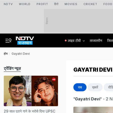
NDTV
WORLD
PROFIT
हिंदी
MOVIES
CRICKET
FOOD
विज्ञापन
लाइव टीवी
ताजातरीन
जिल
होम
Gayatri Devi
ट्रेंडिंग न्यूज़
GAYATRI DEVI
सब
ख़बरें
वीड
'Gayatri Devi'
- 2 N
29 साल पुराने गाने के भरोसे दिया UPSC