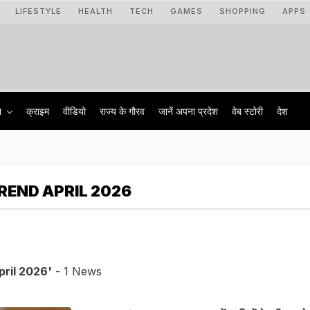
LIFESTYLE
HEALTH
TECH
GAMES
SHOPPING
APPS
ा
क्राइम
वीडियो
राज्‍य के गौरव
जानें अपना प्रदेश
वेब स्टोरी
देश
REND APRIL 2026
pril 2026'
- 1 News