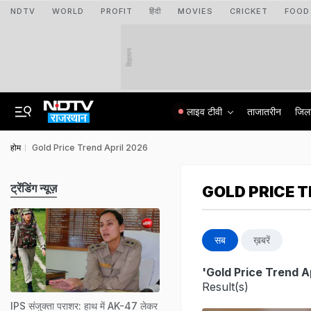
NDTV
WORLD
PROFIT
हिंदी
MOVIES
CRICKET
FOOD
विज्ञापन
लाइव टीवी
ताजातरीन
जिल
होम
Gold Price Trend April 2026
ट्रेंडिंग न्यूज़
GOLD PRICE T
सब
ख़बरें
'Gold Price Trend A
Result(s)
IPS संजुक्ता पराशर: हाथ में AK-47 लेकर