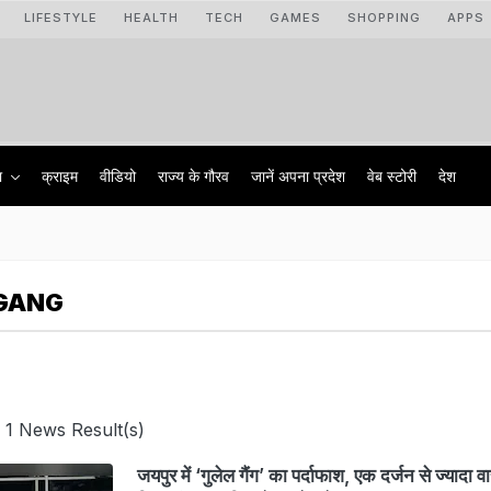
LIFESTYLE
HEALTH
TECH
GAMES
SHOPPING
APPS
ा
क्राइम
वीडियो
राज्‍य के गौरव
जानें अपना प्रदेश
वेब स्टोरी
देश
 GANG
 1 News Result(s)
जयपुर में ‘गुलेल गैंग’ का पर्दाफाश, एक दर्जन से ज्यादा व