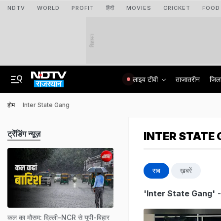
NDTV
WORLD
PROFIT
हिंदी
MOVIES
CRICKET
FOOD
विज्ञापन
लाइव टीवी
ताजातरीन
जिल
होम
Inter State Gang
ट्रेंडिंग न्यूज़
INTER STATE
सब
ख़बरें
'Inter State Gang'
-
कल का मौसम: दिल्ली-NCR से यूपी-बिहार