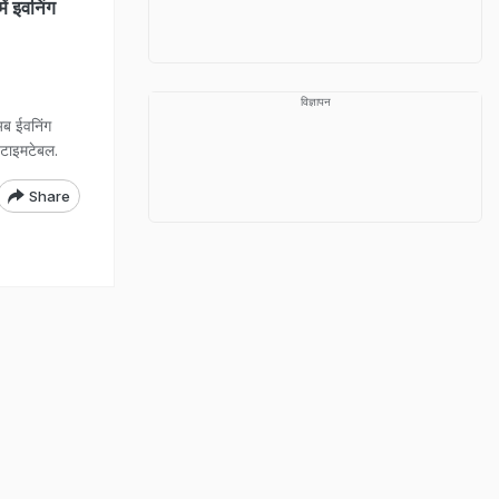
ं इवनिंग
विज्ञापन
 अब ईवनिंग
 टाइमटेबल.
Share