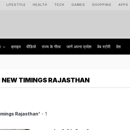
LIFESTYLE
HEALTH
TECH
GAMES
SHOPPING
APPS
ा
क्राइम
वीडियो
राज्‍य के गौरव
जानें अपना प्रदेश
वेब स्टोरी
देश
C NEW TIMINGS RAJASTHAN
imings Rajasthan'
- 1