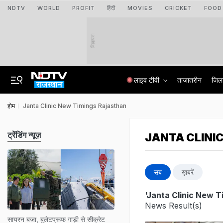
NDTV
WORLD
PROFIT
हिंदी
MOVIES
CRICKET
FOOD
विज्ञापन
लाइव टीवी
ताजातरीन
जिल
होम
Janta Clinic New Timings Rajasthan
ट्रेंडिंग न्यूज़
JANTA CLINI
सब
ख़बरें
'Janta Clinic New T
News Result(s)
सायरन बजा, बुलेटप्रूफ गाड़ी से सीक्रेट