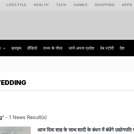
LIFESTYLE
HEALTH
TECH
GAMES
SHOPPING
APPS
ा
क्राइम
वीडियो
राज्‍य के गौरव
जानें अपना प्रदेश
वेब स्टोरी
देश
WEDDING
g'
- 1 News Result(s)
आज दिवा शाह के साथ शादी के बंधन में बंधेंगे उद्योगपत