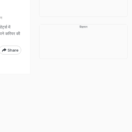
ान
्ट्स में
विज्ञापन
 अपने करियर की
Share