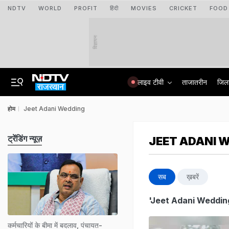
NDTV
WORLD
PROFIT
हिंदी
MOVIES
CRICKET
FOOD
विज्ञापन
लाइव टीवी
ताजातरीन
जिल
होम
Jeet Adani Wedding
ट्रेंडिंग न्यूज़
JEET ADANI 
सब
ख़बरें
'Jeet Adani Weddin
कर्मचारियों के बीमा में बदलाव, पंचायत-