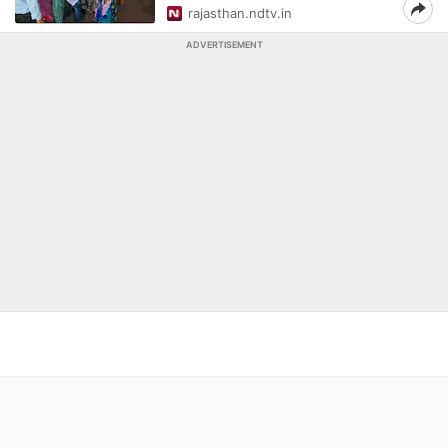
rajasthan.ndtv.in
ADVERTISEMENT