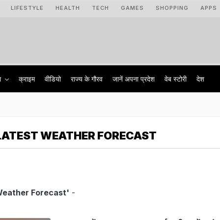
LIFESTYLE
HEALTH
TECH
GAMES
SHOPPING
APPS
ा
क्राइम
वीडियो
राज्‍य के गौरव
जानें अपना प्रदेश
वेब स्टोरी
देश
LATEST WEATHER FORECAST
Weather Forecast'
-