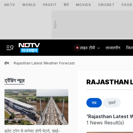
NDTV
WORLD
PROFIT
हिंदी
MOVIES
CRICKET
FOOD
विज्ञापन
लाइव टीवी
ताजातरीन
जिल
होम
Rajasthan Latest Weather Forecast
ट्रेंडिंग न्यूज़
RAJASTHAN 
सब
ख़बरें
'Rajasthan Latest 
1 News Result(s)
बुलेट ट्रेन से कनेक्ट होगी मेट्रो, मुंबई-