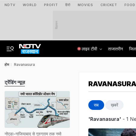
NDTV
WORLD
PROFIT
हिंदी
MOVIES
CRICKET
FOOD
विज्ञापन
लाइव टीवी
ताजातरीन
जिल
होम
Ravanasura
ट्रेंडिंग न्यूज़
RAVANASUR
सब
ख़बरें
'Ravanasura'
- 1 Ne
नोएडा-गाजियाबाद से गुरुग्राम तक नमो