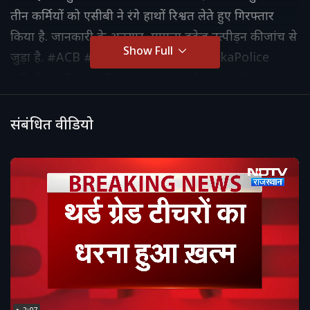
तीन कर्मियों को एसीबी ने रंगे हाथों रिश्वत लेते हुए गिरफ्तार
किया है. जानकारी के अनुसार, मामला दहेज उत्पीड़न की जांच से
Show Full
जुड़ा है. #ACB #JaipurNews #KarnatakaPolice
#BriberyCase #Corruption #ndtvrajasthan
#rajasthan #rajasthannews #latestnews
#hindinews #bjp #congress #crimenews
संबंधित वीडियो