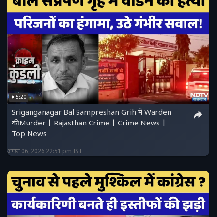
5:20
Sriganganagar Bal Sampreshan Grih में Warden
की Murder | Rajasthan Crime | Crime News |
Top News
अगस्त 06, 2026 22:51 pm IST