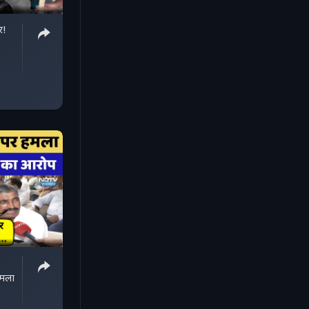
र!
मला