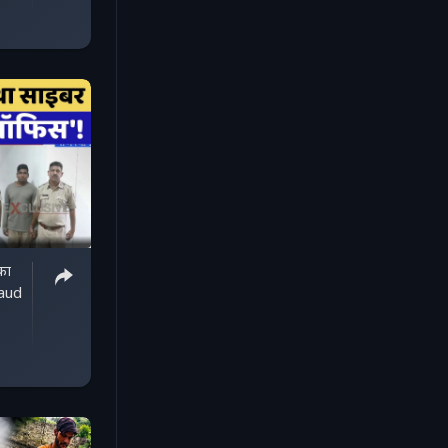
का
aud