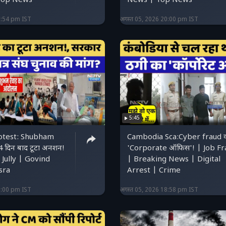
Top News
News | Top News
0:54 pm IST
अगस्त 05, 2026 20:00 pm IST
5:45
otest: Shubham
Cambodia Sca:Cyber ​​fraud 
 दिन बाद टूटा अनशन!
'Corporate ऑफिस'! | Job Fr
Jully | Govind
| Breaking News | Digital
sra
Arrest | Crime
0:00 pm IST
अगस्त 05, 2026 18:58 pm IST