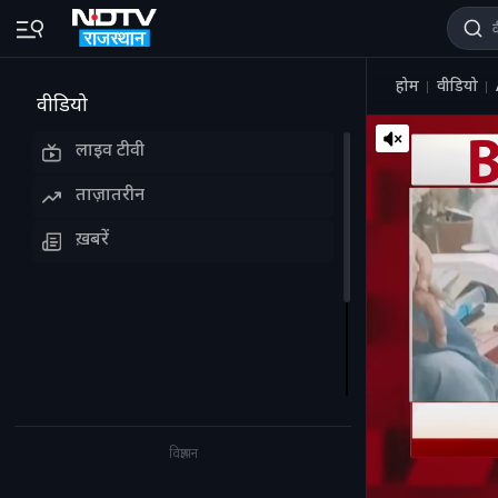
होम
वीडियो
वीडियो
लाइव टीवी
ताज़ातरीन
ख़बरें
विज्ञापन