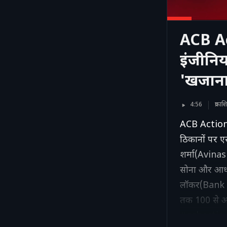
ACB Ac
इंजीनि
'खजाना'
4:56
प्रका
ACB Action I
ठिकानों पर एस
शर्मा(Avinas
सोना और आधा क
लॉकर(Bank Lo
तक 100 से अध
#acbactio