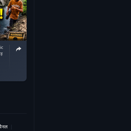
ic
ड़
चैनल