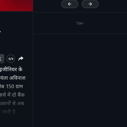
विज्ञापन
ा
ू
इंजीनियर के
भियंता अविनाश
ब 150 ग्राम
च में दो बैंक
िकानों से अब
जारी है.