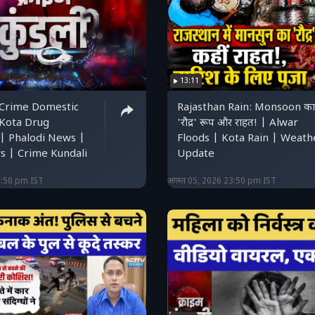
13:11
 Crime Domestic
Rajasthan Rain: Monsoon का
 Kota Drug
'रौद्र' रूप और राहत! | Alwar
| Phalodi News |
Floods | Kota Rain | Weath
 | Crime Kundali
Update
3:50 pm IST
अगस्त 05, 2026 23:50 pm IST