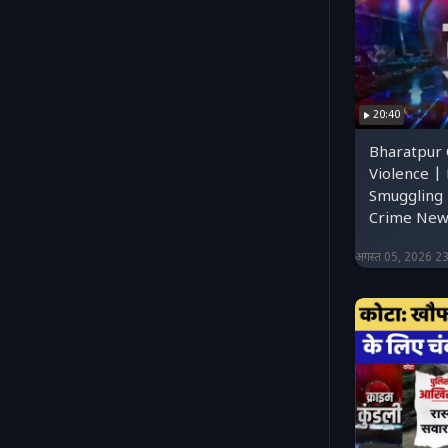
20:40
Bharatpur
Violence |
Smuggling 
Crime News
अगस्त 05, 2026 2