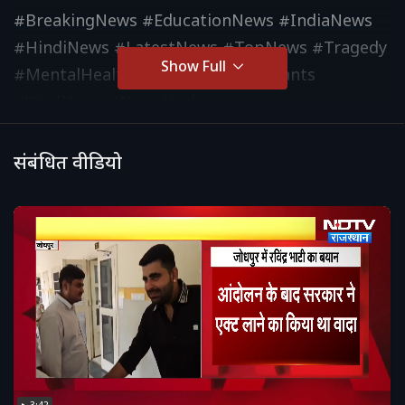
#BreakingNews #EducationNews #IndiaNews
#HindiNews #LatestNews #TopNews #Tragedy
Show Full
#MentalHealth #NTA #NEETAspirants
#ViralNews #NewsUpdate
संबंधित वीडियो