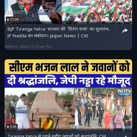
21:04
BJP Tiranga Yatra: भाजपा की 'तिरंगा यात्रा' का शुभारंभ,
JP Nadda का संबोधन। Jaipur News | CM
अगस्त 09, 2026 12:12 pm IST
5:45
Tiranga Yatra से पहले शहीद जवानों को श्रद्धांजलि, CM