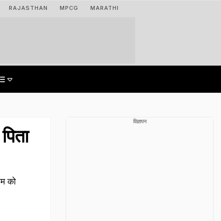
RAJASTHAN
MPCG
MARATHI
विज्ञापन
 पिता
ाम को