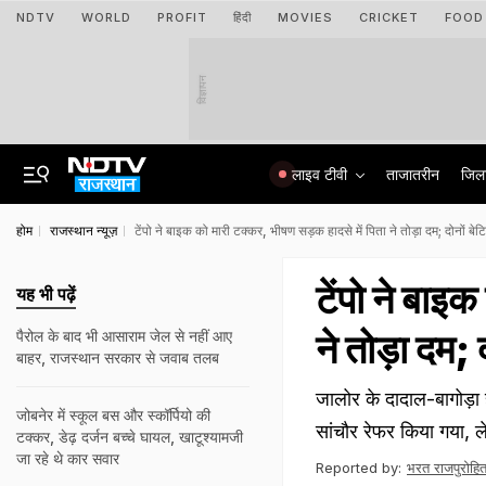
NDTV
WORLD
PROFIT
हिंदी
MOVIES
CRICKET
FOOD
विज्ञापन
लाइव टीवी
ताजातरीन
जिल
होम
राजस्थान न्यूज़
टेंपो ने बाइक को मारी टक्कर, भीषण सड़क हादसे में पिता ने तोड़ा दम; दोनों बेट
टेंपो ने बाइ
यह भी पढ़ें
ने तोड़ा दम; 
पैरोल के बाद भी आसाराम जेल से नहीं आए
बाहर, राजस्‍थान सरकार से जवाब तलब
जालोर के दादाल-बागोड़ा 
जोबनेर में स्कूल बस और स्कॉर्पियो की
सांचौर रेफर किया गया, ले
टक्‍कर, डेढ़ दर्जन बच्चे घायल, खाटूश्यामजी
जा रहे थे कार सवार
Reported by:
भरत राजपुरोहि