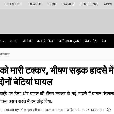
LIFESTYLE
HEALTH
TECH
GAMES
SHOPPING
APPS
ा
क्राइम
वीडियो
राज्‍य के गौरव
जानें अपना प्रदेश
वेब स्टोरी
देश
ियां घायल
क को मारी टक्कर, भीषण सड़क हादसे में
दोनों बेटियां घायल
हाईवे पर टेम्पो और बाइक की भीषण टक्कर हो गई. हादसे में घायल मंगलार
किन उसने रास्ते में दम तोड़ दिया.
त
Edited by:
गौरव कुमार द्विवेदी
राजस्थान न्यूज़
अप्रैल 04, 2026 13:22 IST