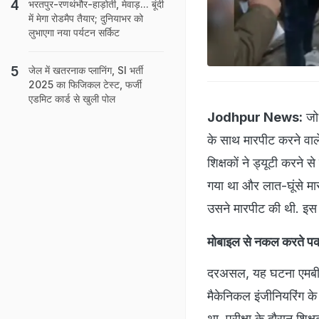
भरतपुर-रणथंभौर-हाड़ोती, मेवाड़... बूंदी
में मेगा रोडमैप तैयार; दुनियाभर को
लुभाएगा नया पर्यटन सर्किट
जेल में खतरनाक प्लानिंग, SI भर्ती
2025 का फिजिकल टेस्ट, फर्जी
एडमिट कार्ड से खुली पोल
Jodhpur News:
जोध
के साथ मारपीट करने वाले
शिक्षकों ने ड्यूटी करने
गया था और लात-घूंसे मार 
उसने मारपीट की थी. इस 
मोबाइल से नकल करते पक
दरअसल, यह घटना एमबीएम 
मैकेनिकल इंजीनियरिंग के फ
था. परीक्षा के दौरान शि