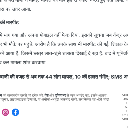
र बहस पर उतर आया.
ी की मारपीट
में भाग गया और अपना मोबाइल वहीं फेंक दिया. इसकी सूचना जब केंद्र अ
ह भी मौके पर पहुंचे. आरोप है कि उनके साथ भी मारपीट की गई. शिक्षक क
े आया है. जिसमें छात्र लात-घूंसे चलाता दिखाई दे रहा है. बाद में यूनिवर्
चाव कर मामला शांत करवाया.
तंगबाजी की वजह से अब तक 44 लोग घायल, 10 की हालत गंभीर; SMS अस्
MBM
ान
की ताज़ातरीन ख़बरों को ट्रैक करें.
देश
और
दुनियाभर
से न्यूज़ अपडेट पाएं. इसके अलावा,
Jo
 खुमार, लाइफ़स्टाइल टिप्स हों, या अनोखी-अनूठी ऑफ़बीट ख़बरें, सब मिलेगा यहां-ढेरों फोटो
N
Stu
Mbm