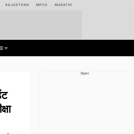
RAJASTHAN
MPCG
MARATHI
विज्ञापन
ंट
क्षा