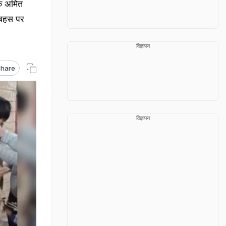
षक अमित
र बहस पर
विज्ञापन
hare
विज्ञापन