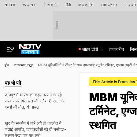
NDTV
WORLD
PROFIT
हिंदी
MOVIES
CRICKET
FOOD
विज्ञापन
लाइव टीवी
ताजातरीन
जिल
होम
राजस्थान न्यूज़
MBM यूनिवर्सिटी में टीचर के साथ हाथापाई: स्टूडेंट टर्मिनेट, एग्जाम ड्यूटी से
This Article is From Jan 
यह भी पढ़ें
MBM यूनिवर्स
जोधपुर में बारिश का कहर: घर में सो रहे
परिवार पर गिरी छत की स्लैब; 8 साल की
बच्ची की मौत, 4 घायल
टर्मिनेट, एग्
स्थगित
खुद के समर्थन में नारे लगे तो गहलोत ने
जताई आपत्ति, कार्यकर्ताओं को दी नसीहत-
लक्ष्मण रेखा पार मत करो