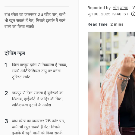
Reported by:
सोमू आनंद
W
जून 08, 2025 19:48 IST
बांध बरेठा का जलस्तर 26 फीट पार, कभी
भी खुल सकते हैं गेट; न‍िचले इलाके में रहने
Read Time:
2 mins
वालों को क‍िया सतर्क
ट्रेंडिंग न्यूज़
जिस मशहूर झील से निकलता है नमक,
उसमें आर्टिफिशियल टापू पर बनेगा
टूरिस्ट स्पॉट
जयपुर से छ‍ि‍न सकता है यूनेस्‍को का
ख‍िताब, हाईकोर्ट ने जाह‍िर की च‍िंता;
अत‍िक्रमण हटाने के आदेश
बांध बरेठा का जलस्तर 26 फीट पार,
कभी भी खुल सकते हैं गेट; न‍िचले
इलाके में रहने वालों को क‍िया सतर्क