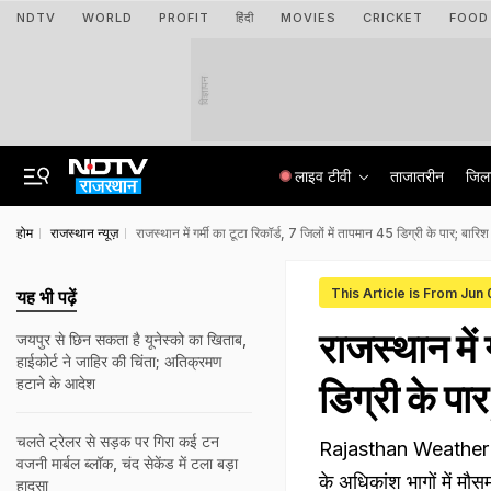
NDTV
WORLD
PROFIT
हिंदी
MOVIES
CRICKET
FOOD
विज्ञापन
लाइव टीवी
ताजातरीन
जिल
होम
राजस्थान न्यूज़
राजस्थान में गर्मी का टूटा रिकॉर्ड, 7 जिलों में तापमान 45 डिग्री के पार; बा
This Article is From Jun
यह भी पढ़ें
राजस्थान में 
जयपुर से छ‍ि‍न सकता है यूनेस्‍को का ख‍िताब,
हाईकोर्ट ने जाह‍िर की च‍िंता; अत‍िक्रमण
हटाने के आदेश
डिग्री के प
चलते ट्रेलर से सड़क पर गिरा कई टन
Rajasthan Weather New
वजनी मार्बल ब्लॉक, चंद सेकेंड में टला बड़ा
के अधिकांश भागों में मौस
हादसा