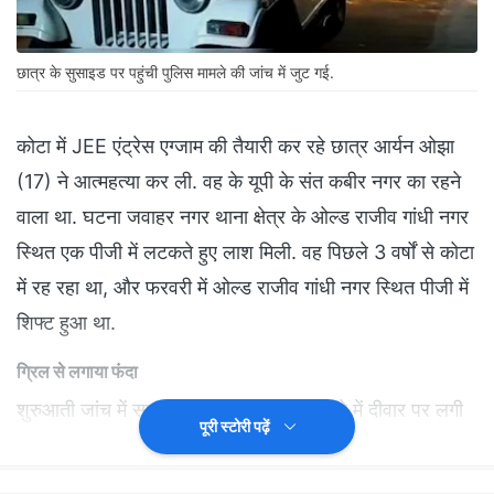
छात्र के सुसाइड पर पहुंची पुलिस मामले की जांच में जुट गई.
कोटा में JEE एंट्रेस एग्‍जाम की तैयारी कर रहे छात्र आर्यन ओझा
(17) ने आत्‍महत्‍या कर ली. वह के यूपी के संत कबीर नगर का रहने
वाला था. घटना जवाहर नगर थाना क्षेत्र के ओल्ड राजीव गांधी नगर
स्थित एक पीजी में लटकते हुए लाश म‍िली. वह पिछले 3 वर्षों से कोटा
में रह रहा था, और फरवरी में ओल्ड राजीव गांधी नगर स्थित पीजी में
शिफ्ट हुआ था.
ग्रिल से लगाया फंदा
शुरुआती जांच में सामने आया है कि छात्र ने कमरे में दीवार पर लगी
पूरी स्टोरी पढ़ें
ग्रिल से फंदा लगाकर आत्महत्या की. घटना की सूचना मिलने पर
पुलिस मौके पर पहुंची और छात्र को अस्पताल ले जाया गया, जहां