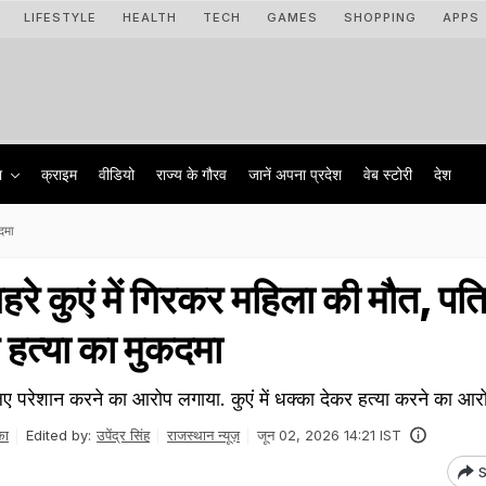
LIFESTYLE
HEALTH
TECH
GAMES
SHOPPING
APPS
ा
क्राइम
वीडियो
राज्‍य के गौरव
जानें अपना प्रदेश
वेब स्टोरी
देश
कदमा
 कुएं में ग‍िरकर महिला की मौत, पत‍
 हत्‍या का मुकदमा
ल‍िए परेशान करने का आरोप लगाया. कुएं में धक्‍का देकर हत्‍या करने का आ
का
Edited by:
उपेंद्र सिंह
राजस्थान न्यूज़
जून 02, 2026 14:21 IST
S