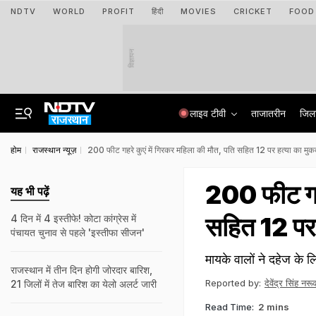
NDTV
WORLD
PROFIT
हिंदी
MOVIES
CRICKET
FOOD
विज्ञापन
लाइव टीवी
ताजातरीन
जिल
होम
राजस्थान न्यूज़
200 फीट गहरे कुएं में ग‍िरकर महिला की मौत, पत‍ि सह‍ित 12 पर हत्‍या का मु
200 फीट गहरे
यह भी पढ़ें
सह‍ित 12 पर
4 दिन में 4 इस्तीफे! कोटा कांग्रेस में
पंचायत चुनाव से पहले 'इस्तीफा सीजन'
मायके वालों ने दहेज के 
राजस्‍थान में तीन द‍िन होगी जोरदार बार‍िश,
Reported by:
देवेंद्र सिंह नरू
21 जिलों में तेज बारिश का येलो अलर्ट जारी
Read Time:
2 mins