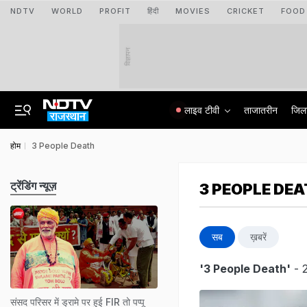
NDTV
WORLD
PROFIT
हिंदी
MOVIES
CRICKET
FOOD
विज्ञापन
लाइव टीवी
ताजातरीन
जिल
होम
3 People Death
ट्रेंडिंग न्यूज़
3 PEOPLE DE
सब
ख़बरें
'3 People Death'
- 
संसद परिसर में ड्रामे पर हुई FIR तो पप्पू