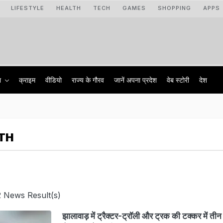
LIFESTYLE
HEALTH
TECH
GAMES
SHOPPING
APPS
ा
क्राइम
वीडियो
राज्‍य के गौरव
जानें अपना प्रदेश
वेब स्टोरी
देश
ATH
2 News Result(s)
झालावाड़ में ट्रैक्‍टर-ट्रॉली और ट्रक की टक्‍कर में ती