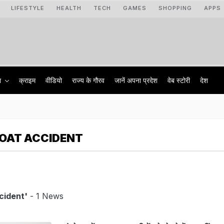
LIFESTYLE
HEALTH
TECH
GAMES
SHOPPING
APPS
ा
क्राइम
वीडियो
राज्‍य के गौरव
जानें अपना प्रदेश
वेब स्टोरी
देश
OAT ACCIDENT
cident'
- 1 News