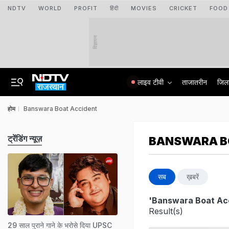
NDTV
WORLD
PROFIT
हिंदी
MOVIES
CRICKET
FOOD
विज्ञापन
लाइव टीवी
ताजातरीन
जिल
होम
Banswara Boat Accident
ट्रेंडिंग न्यूज़
BANSWARA B
सब
ख़बरें
'Banswara Boat Ac
Result(s)
29 साल पुराने गाने के भरोसे दिया UPSC