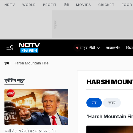
NDTV
WORLD
PROFIT
हिंदी
MOVIES
CRICKET
FOOD
विज्ञापन
लाइव टीवी
ताजातरीन
जिल
होम
Harsh Mountain Fire
ट्रेंडिंग न्यूज़
HARSH MOUNT
सब
ख़बरें
'Harsh Mountain Fi
रूसी तेल खरीदने पर भारत पर लगेगा