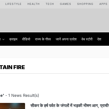
LIFESTYLE
HEALTH
TECH
GAMES
SHOPPING
APPS
ा
क्राइम
वीडियो
राज्‍य के गौरव
जानें अपना प्रदेश
वेब स्टोरी
देश
AIN FIRE
re'
- 1 News Result(s)
सीकर के हर्ष पर्वत के जंगलों में भड़की भीषण आग, प्राची