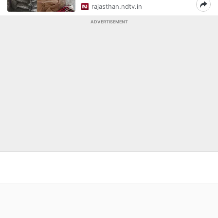
rajasthan.ndtv.in
ADVERTISEMENT