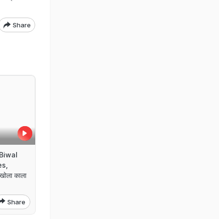
Share
Biwal
es,
खोला काला
Share