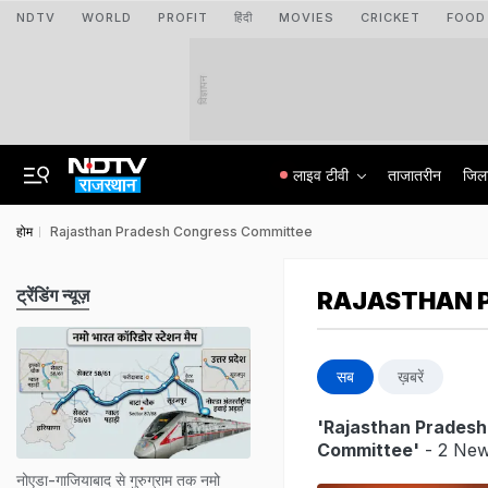
NDTV
WORLD
PROFIT
हिंदी
MOVIES
CRICKET
FOOD
विज्ञापन
लाइव टीवी
ताजातरीन
जिल
होम
Rajasthan Pradesh Congress Committee
ट्रेंडिंग न्यूज़
RAJASTHAN 
सब
ख़बरें
'Rajasthan Prades
Committee'
- 2 New
नोएडा-गाजियाबाद से गुरुग्राम तक नमो