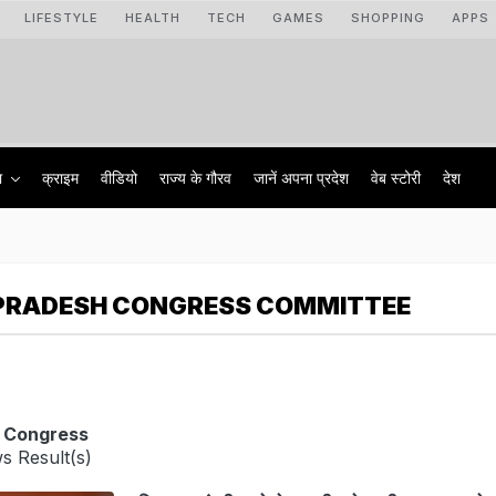
LIFESTYLE
HEALTH
TECH
GAMES
SHOPPING
APPS
ा
क्राइम
वीडियो
राज्‍य के गौरव
जानें अपना प्रदेश
वेब स्टोरी
देश
PRADESH CONGRESS COMMITTEE
h Congress
s Result(s)