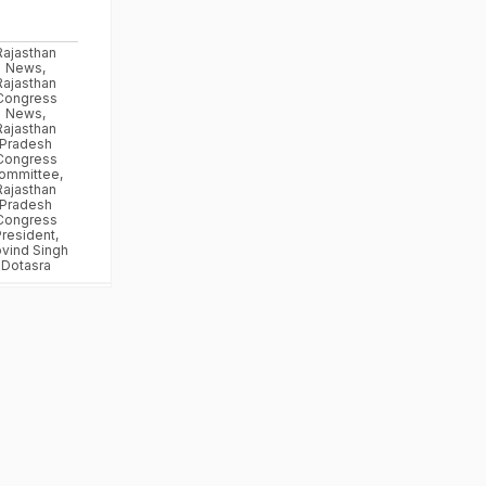
Rajasthan
News
,
Rajasthan
Congress
News
,
Rajasthan
Pradesh
Congress
ommittee
,
Rajasthan
Pradesh
Congress
President
,
vind Singh
Dotasra