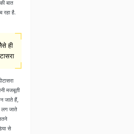
 की बात
च रहा है.
ैसे ही
ोटासरा
डोटासरा
तनी मजबूती
 जाते हैं,
े लग जाते
ितने
िया से