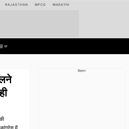
RAJASTHAN
MPCG
MARATHI
विज्ञापन
लने
ही
 की
ंग्रेस में