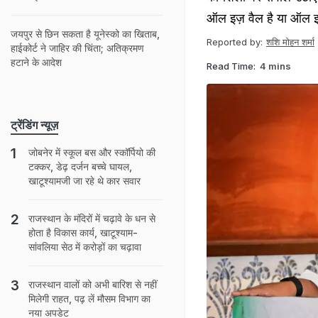
ऑल इज़ वैल है या ऑल इज
जयपुर से छ‍ि‍न सकता है यूनेस्‍को का ख‍िताब,
Reported by:
शशि मोहन शर्मा
हाईकोर्ट ने जाह‍िर की च‍िंता; अत‍िक्रमण
हटाने के आदेश
Read Time:
4 mins
ट्रेंडिंग न्यूज़
जोबनेर में स्कूल बस और स्कॉर्पियो की
टक्‍कर, डेढ़ दर्जन बच्चे घायल,
खाटूश्यामजी जा रहे थे कार सवार
राजस्‍थान के मंद‍िरों में चढ़ावे के धन से
होता है व‍िकास कार्य, खाटूश्‍याम-
सांवलिया सेठ में करोड़ों का चढ़ावा
राजस्‍थान वालों को अभी बार‍िश से नहीं
म‍िलेगी राहत, पढ़ लें मौसम व‍िभाग का
नया अपडेट