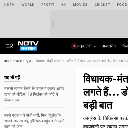
NDTV
WORLD
PROFIT
हिंदी
MOVIES
CRICKET
FOOD
विज्ञापन
लाइव टीवी
ताजातरीन
जिल
होम
राजस्थान न्यूज़
विधायक-मंत्री बनते नेता जमीन से 2 फीट ऊपर चलने लगते हैं... डोटासरा ने क
विधायक-मंत्
यह भी पढ़ें
लगते हैं... 
नकली सामान बेचने के मामले में एक्टर आमिर
खान को नोटिस, 18 सितंबर को कोर्ट ने
किया तलब
बड़ी बात
पहले ग्राहक ने गोली मारी, फिर एंबुलेंस के
कांग्रेस के चिकित्सा प्रक
सामने गाय आ गई, हॉस्पिटल पहुंचने से पहले
कार्यशैली पर सवाल उठाए.
चली गई जान