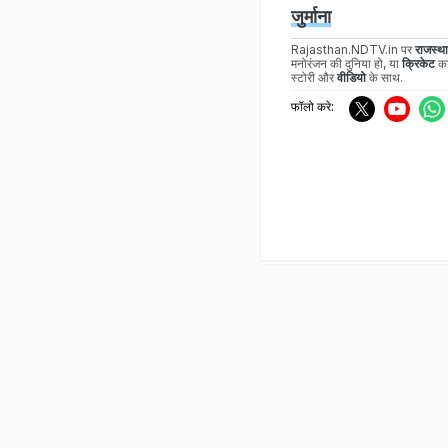
जुर्माना
Rajasthan.NDTV.in पर
राजस्थ
मनोरंजन की दुनिया हो, या
क्रिकेट
का
स्टोरी और
वीडियो
के साथ.
फॉलो करे: