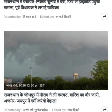
राजस्थान में पंचायत-निकाय चुनाव में देरी, फिर से हाईकोर्ट पहुंचा
मामला, पूर्व विधायक ने लगाई याचिका
Reported by:
विश्वास शर्मा
Edited by:
श्यामजी तिवारी
जुलाई 06, 2026 12:50 pm IST
राजस्थान के जोधपुर में मौसम ने ली करवट, बारिश का दौर जारी,
अजमेर-जयपुर में गर्मी करेगी बेहाल!
Reported by:
अरुण हर्ष, सुशांत पारीक
Edited by:
गौरव द्विवेदी