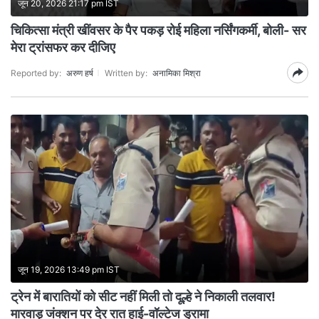
जून 20, 2026 21:17 pm IST
चिकित्सा मंत्री खींवसर के पैर पकड़ रोई महिला नर्सिंगकर्मी, बोली- सर
मेरा ट्रांसफर कर दीजिए
Reported by:
अरुण हर्ष
Written by:
अनामिका मिश्रा
जून 19, 2026 13:49 pm IST
ट्रेन में बारातियों को सीट नहीं मिली तो दूल्हे ने निकाली तलवार!
मारवाड़ जंक्शन पर देर रात हाई-वॉल्टेज ड्रामा