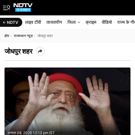
लाइव टीवी
ताजातरीन
जिला
क्राइम
वीडियो
राज्‍य के ग
NDTV
होम
राजस्थान न्यूज़
जोधपुर शहर
जोधपुर शहर
अगस्त 08, 2026 13:13 pm IST