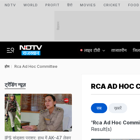
NDTV
WORLD
PROFIT
हिंदी
MOVIES
CRICKET
FOOD
विज्ञापन
लाइव टीवी
ताजातरीन
जिल
होम
Rca Ad Hoc Committee
ट्रेंडिंग न्यूज़
RCA AD HOC 
सब
ख़बरें
'Rca Ad Hoc Commi
Result(s)
IPS संजुक्ता पराशर: हाथ में AK-47 लेकर