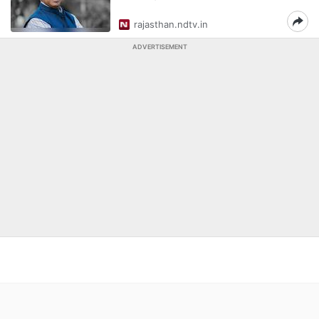
rajasthan.ndtv.in
ADVERTISEMENT