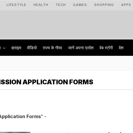
LIFESTYLE
HEALTH
TECH
GAMES
SHOPPING
APPS
ा
क्राइम
वीडियो
राज्‍य के गौरव
जानें अपना प्रदेश
वेब स्टोरी
देश
SSION APPLICATION FORMS
Application Forms'
-