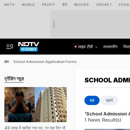
NDTV
WORLD
PROFIT
हिंदी
MOVIES
CRICKET
FOOD
विज्ञापन
लाइव टीवी
ताजातरीन
जिल
होम
School Admission Application Forms
ट्रेंडिंग न्यूज़
SCHOOL ADMI
सब
ख़बरें
'School Admission 
1 News Result(s)
49 लाख में खरीदा नया घर, पर एक दिन भी