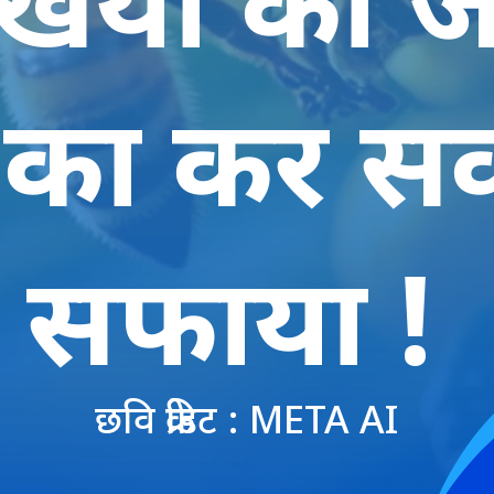
 का कर सक
सफाया !
छवि क्रेडिट : META AI