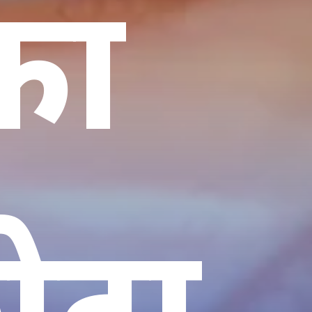
का
ोटा