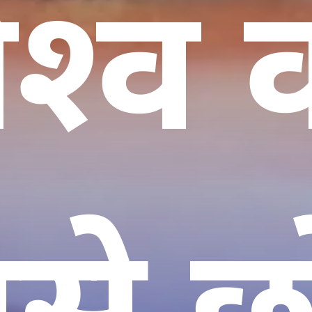
िश्व 
से छ