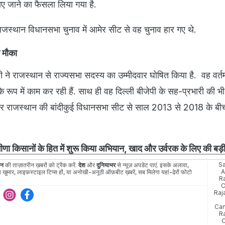
नाए जाने का फैसला लिया गया है.
ाजस्थान विधानसभा चुनाव में आमेर सीट से वह चुनाव हार गए थे.
ा मौका
ी ने राजस्थान से राज्यसभा सदस्य का उम्मीदवार घोषित किया है. वह वर्तमा
 के रूप में काम कर रही हैं. साथ ही वह दिल्ली बीजेपी के सह-प्रभारी की भी 
र्जर राजस्थान की बांदीकुई विधानसभा सीट से साल 2013 से 2018 के ब
ीणा किसानों के हित में शुरू किया अभियान, खाद और उर्वरक के लिए की बड
Sa
ान
की ताज़ातरीन ख़बरों को ट्रैक करें.
देश
और
दुनियाभर
से न्यूज़ अपडेट पाएं. इसके अलावा,
A
 खुमार, लाइफ़स्टाइल टिप्स हों, या अनोखी-अनूठी ऑफ़बीट ख़बरें, सब मिलेगा यहां-ढेरों फोटो
R
C
Raj
Can
R