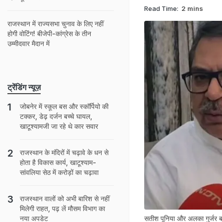
Read Time:
2 mins
राजस्थान में राज्यसभा चुनाव के लिए नहीं
होगी वोटिंग! बीजेपी-कांग्रेस के तीन
उम्मीदवार मैदान में
ट्रेंडिंग न्यूज़
जोबनेर में स्कूल बस और स्कॉर्पियो की
टक्‍कर, डेढ़ दर्जन बच्चे घायल,
खाटूश्यामजी जा रहे थे कार सवार
राजस्‍थान के मंद‍िरों में चढ़ावे के धन से
होता है व‍िकास कार्य, खाटूश्‍याम-
सांवलिया सेठ में करोड़ों का चढ़ावा
राजस्‍थान वालों को अभी बार‍िश से नहीं
म‍िलेगी राहत, पढ़ लें मौसम व‍िभाग का
सतीश पूनिया और अलका गुर्जर 
नया अपडेट