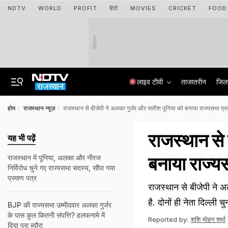
NDTV
WORLD
PROFIT
हिंदी
MOVIES
CRICKET
FOOD
विज्ञापन
लाइव टीवी
ताजातरीन
जिल
होम
राजस्थान न्यूज़
राजस्थान से बीजेपी ने अलका गुर्जर और सतीश पूनिया को बनाया राज्यसभा प्रत
राजस्थान से
यह भी पढ़ें
बनाया राज्यस
राजस्थान में पूनिया, अलका और नीरज
निर्विरोध चुने गए राज्यसभा सदस्य, सौंपा गया
प्रमाण पत्र
राजस्थान से बीजेपी ने अ
है. दोनों ही नेता दिल्ली च
BJP की राज्यसभा उम्मीदवार अलका गुर्जर
के पास कुल कितनी संपत्ति? हलफनामे में
Reported by:
शशि मोहन शर्मा
दिया पूरा ब्यौरा