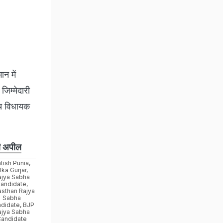
न में
जिम्मेदारी
ीच विधायक
़ी अपील
tish Punia
,
lka Gurjar
,
ajya Sabha
andidate
,
asthan Rajya
Sabha
didate
,
BJP
ajya Sabha
Candidate