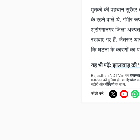
मृतकों की पहचान सुरेंद
के रहने वाले थे. गंभीर 
श्रीगंगानगर जिला अस्पता
रखवाए गए हैं. जैतसर थान
कि घटना के कारणों का पता
यह भी पढ़ें:
झालावाड़ की '
Rajasthan.NDTV.in पर
राजस्थ
मनोरंजन की दुनिया हो, या
क्रिकेट
का
स्टोरी और
वीडियो
के साथ.
फॉलो करे: