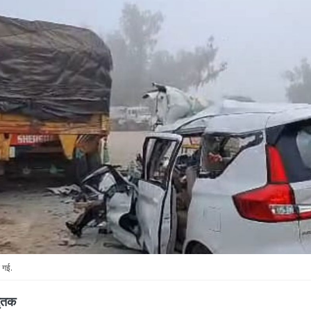
स गई.
मृतक