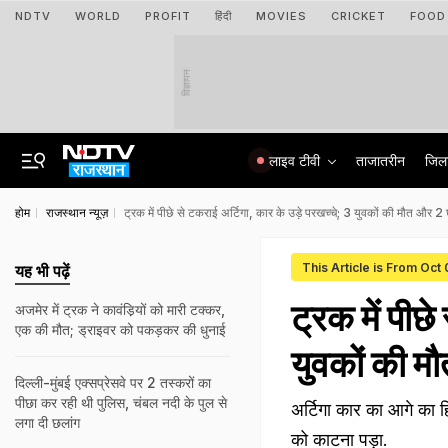
NDTV
WORLD
PROFIT
हिंदी
MOVIES
CRICKET
FOOD
विज्ञापन
लाइव टीवी
ताजातरीन
जिल
होम
राजस्थान न्यूज़
ट्रक में पीछे से टकराई अर्ट‍िगा, कार के उड़े परखच्‍चे; 3 युवकों की मौत और 
This Article is From Oct
यह भी पढ़ें
ट्रक में पीछे
अजमेर में ट्रक ने कावंड‍़ियों को मारी टक्‍कर,
एक की मौत; ड्राइवर को पकड़कर की धुनाई
युवकों की 
दिल्ली-मुंबई एक्सप्रेसवे पर 2 तस्करों का
पीछा कर रही थी पुलिस, चंबल नदी के पुल से
अर्टिगा कार का आगे का हि
लगा दी छलांग
को काटना पड़ा.