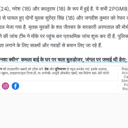
्र (24), नरेश (18) और कालूराम (18) के रूप में हुई है. ये सभी 2PGMB
रूप से घायल हुए दोनों युवक सुरेंद्र सिंह (18) और जगदीश कुमार को रेफर
ल भेजा गया है. मृतक युवकों के शव जैतसर के सरकारी अस्पताल की मोर्चर
े की जांच टीम ने मौके पर पहुंच कर प्राथमिक जांच शुरू कर दी है. पुलिस
 लगाने के लिए साक्ष्यों और गवाहों से बयान लिए जा रहे हैं.
नशा क्‍वीन' कमला बाई के घर पर चला बुलडोजर, जंगल पर जमाई थी डेरा; फ
Raj
ान
की ताज़ातरीन ख़बरों को ट्रैक करें.
देश
और
दुनियाभर
से न्यूज़ अपडेट पाएं. इसके अलावा,
Acc
 खुमार, लाइफ़स्टाइल टिप्स हों, या अनोखी-अनूठी ऑफ़बीट ख़बरें, सब मिलेगा यहां-ढेरों फोटो
Ca
Shr
Po
Ro