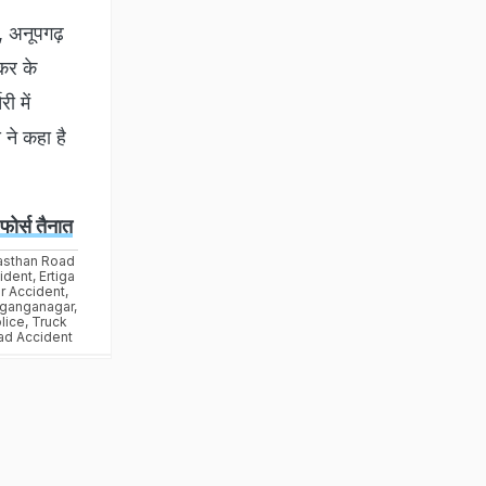
, अनूपगढ़
 कर के
ी में
 ने कहा है
ोर्स तैनात
asthan Road
ident
,
Ertiga
r Accident
,
iganganagar
,
lice
,
Truck
ad Accident