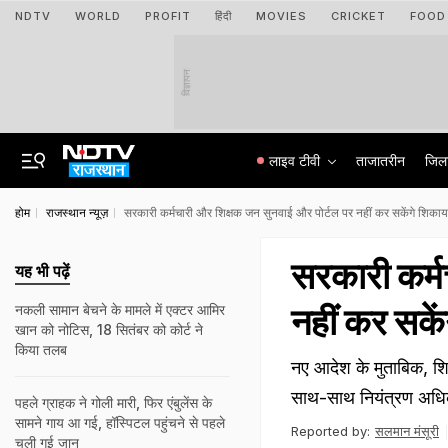
NDTV
WORLD
PROFIT
हिंदी
MOVIES
CRICKET
FOOD
विज्ञापन
लाइव टीवी
ताजातरीन
जिल
होम
राजस्थान न्यूज़
सरकारी कर्मचारी और शिक्षक जन सुनवाई और पोर्टल पर नहीं कर सकेंगे शिका
सरकारी कर्म
यह भी पढ़ें
नहीं कर सके
नकली सामान बेचने के मामले में एक्टर आमिर
खान को नोटिस, 18 सितंबर को कोर्ट ने
किया तलब
नए आदेश के मुताबिक, शिक
साथ-साथ नियंत्रण अधिक
पहले ग्राहक ने गोली मारी, फिर एंबुलेंस के
सामने गाय आ गई, हॉस्पिटल पहुंचने से पहले
Reported by:
सलमान मंसूरी
चली गई जान