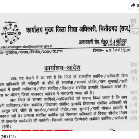
S
देश (NDTV)