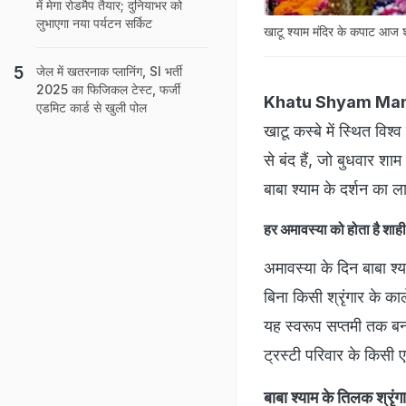
में मेगा रोडमैप तैयार; दुनियाभर को
लुभाएगा नया पर्यटन सर्किट
खाटू श्याम मंदिर के कपाट आज शा
जेल में खतरनाक प्लानिंग, SI भर्ती
2025 का फिजिकल टेस्ट, फर्जी
Khatu Shyam Man
एडमिट कार्ड से खुली पोल
खाटू कस्बे में स्थित व
से बंद हैं, जो बुधवार शा
बाबा श्याम के दर्शन का ला
हर अमावस्या को होता है शाही
अमावस्या के दिन बाबा श्य
बिना किसी श्रृंगार के का
यह स्वरूप सप्तमी तक बना
ट्रस्टी परिवार के किसी ए
बाबा श्याम के तिलक श्रृं