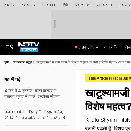
NDTV
WORLD
PROFIT
हिंदी
MOVIES
CRICKET
FOOD
विज्ञापन
लाइव टीवी
ताजातरीन
जिल
होम
राजस्थान न्यूज़
खाटूश्यामजी में बाबा श्याम के तिलक श्रृंगार का क्या है विशेष महत्व? आज शाम 
This Article is From Jul 
यह भी पढ़ें
खाटूश्यामजी म
4 दिन में 4 इस्तीफे! कोटा कांग्रेस में
पंचायत चुनाव से पहले 'इस्तीफा सीजन'
विशेष महत्व
राजस्‍थान में तीन द‍िन होगी जोरदार बार‍िश,
21 जिलों में तेज बारिश का येलो अलर्ट जारी
Khatu Shyam Tilak Dar
रखनी पड़ती हैं. विशेष प