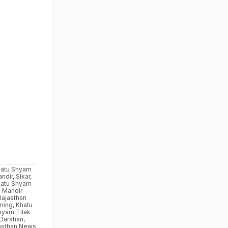
atu Shyam
ndir
,
Sikar
,
atu Shyam
Mandir
Rajasthan
ming
,
Khatu
hyam Tilak
Darshan
,
asthan News