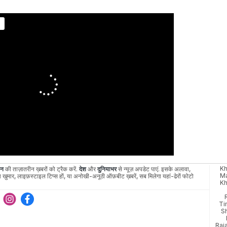
Kh
ान
की ताज़ातरीन ख़बरों को ट्रैक करें.
देश
और
दुनियाभर
से न्यूज़ अपडेट पाएं. इसके अलावा,
Ma
 खुमार, लाइफ़स्टाइल टिप्स हों, या अनोखी-अनूठी ऑफ़बीट ख़बरें, सब मिलेगा यहां-ढेरों फोटो
Kh
Ti
S
Raj