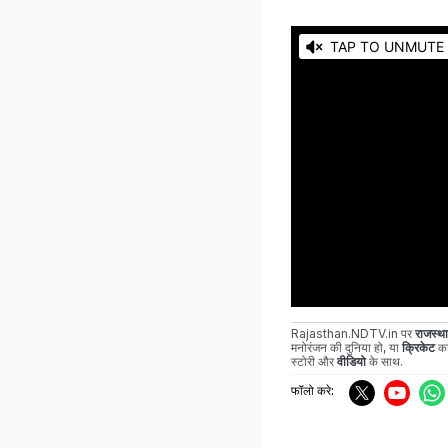
Rajasthan.NDTV.in पर
राजस्थ
मनोरंजन की दुनिया हो, या
क्रिकेट
का
स्टोरी और
वीडियो
के साथ.
फॉलो करे: