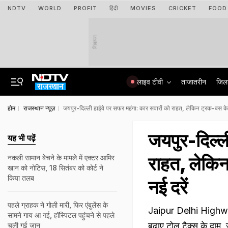
NDTV
WORLD
PROFIT
हिंदी
MOVIES
CRICKET
FOOD
विज्ञापन
लाइव टीवी
ताजातरीन
जिल
होम
राजस्थान न्यूज़
जयपुर-दिल्ली हाईवे पर सफर महंगा: कार सवारों को राहत, लेकिन ट्रक-बस के 
जयपुर-दिल्ल
यह भी पढ़ें
राहत, लेकिन
नकली सामान बेचने के मामले में एक्टर आमिर
खान को नोटिस, 18 सितंबर को कोर्ट ने
किया तलब
नई दरें
पहले ग्राहक ने गोली मारी, फिर एंबुलेंस के
Jaipur Delhi Highway
सामने गाय आ गई, हॉस्पिटल पहुंचने से पहले
बढ़ाए टोल टैक्स के दाम. 
चली गई जान