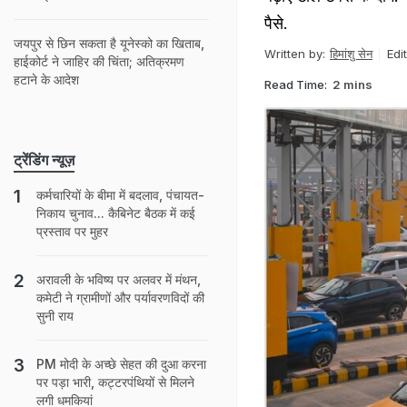
पैसे.
जयपुर से छ‍ि‍न सकता है यूनेस्‍को का ख‍िताब,
Written by:
हिमांशु सेन
Edi
हाईकोर्ट ने जाह‍िर की च‍िंता; अत‍िक्रमण
हटाने के आदेश
Read Time:
2 mins
ट्रेंडिंग न्यूज़
कर्मचारियों के बीमा में बदलाव, पंचायत-
निकाय चुनाव... कैबिनेट बैठक में कई
प्रस्ताव पर मुहर
अरावली के भविष्य पर अलवर में मंथन,
कमेटी ने ग्रामीणों और पर्यावरणविदों की
सुनी राय
PM मोदी के अच्छे सेहत की दुआ करना
पर पड़ा भारी, कट्टरपंथियों से मिलने
लगी धमकियां