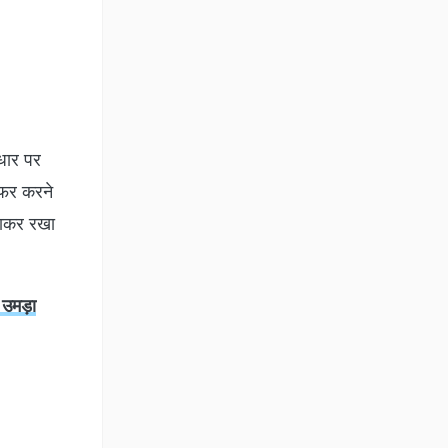
धार पर
 सफर करने
बचाकर रखा
 उमड़ा