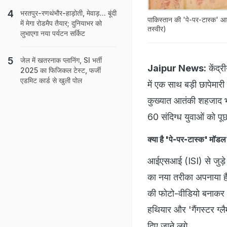
भरतपुर-रणथंभौर-हाड़ोती, मेवाड़... बूंदी
पाकिस्तान की 'पे-पर-टास्क' आत
में मेगा रोडमैप तैयार; दुनियाभर को
तस्वीर)
लुभाएगा नया पर्यटन सर्किट
जेल में खतरनाक प्लानिंग, SI भर्ती
Jaipur News:
केंद्र
2025 का फिजिकल टेस्ट, फर्जी
एडमिट कार्ड से खुली पोल
में एक साथ बड़ी छापेमारी
कुख्यात आतंकी शहजाद भ
60 संदिग्ध युवाओं को पूछ
क्या है 'पे-पर-टास्क' मॉड
आईएसआई (ISI) से जुड़े
का नया तरीका अपनाया है
की फोटो-वीडियो बनाकर भेज
हथियार और 'गैंगस्टर ग्ल
दिए जाने लगे.