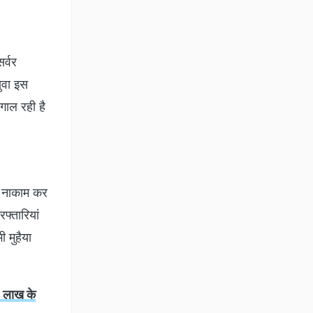
र्वर
ुवा इस
गाल रही है
ो नाकाम कर
फ्तारियां
 मुहैया
7 लाख के