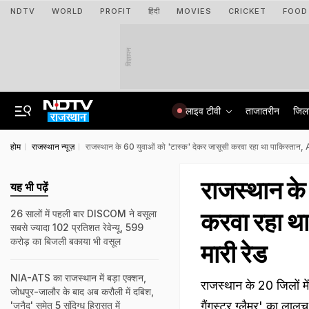
NDTV
WORLD
PROFIT
हिंदी
MOVIES
CRICKET
FOOD
विज्ञापन
लाइव टीवी
ताजातरीन
जिल
होम
राजस्थान न्यूज़
राजस्थान के 60 युवाओं को 'टास्क' देकर जासूसी करवा रहा था पाकिस्तान, A
राजस्थान के
यह भी पढ़ें
करवा रहा था
26 सालों में पहली बार DISCOM ने वसूला
सबसे ज्यादा 102 प्रतिशत रेवेन्यू, 599
करोड़ का बिजली बकाया भी वसूल
मारी रेड
NIA-ATS का राजस्थान में बड़ा एक्शन,
राजस्थान के 20 जिलों मे
जोधपुर-जालौर के बाद अब करौली में दबिश,
गैंगस्टर ग्लैमर' का ला
'जुनैद' समेत 5 संदिग्ध हिरासत में