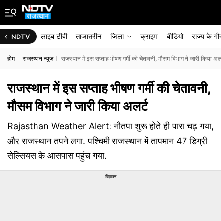
लाइव टीवी
ताजातरीन
जिला
क्राइम
वीडियो
राज्‍य के ग
NDTV
होम
राजस्थान न्यूज़
राजस्थान में इस सप्ताह भीषण गर्मी की चेतावनी, मौसम व‍िभाग ने जारी क‍िया अल
राजस्थान में इस सप्ताह भीषण गर्मी की चेतावनी,
मौसम व‍िभाग ने जारी क‍िया अलर्ट
Rajasthan Weather Alert: नौतपा शुरू होते ही पारा चढ़ गया,
और राजस्‍थान तपने लगा. पश्‍च‍िम‍ी राजस्‍थान में तापमान 47 ड‍िग्री
सेल्‍स‍ियस के आसपास पहुंच गया.
विज्ञापन