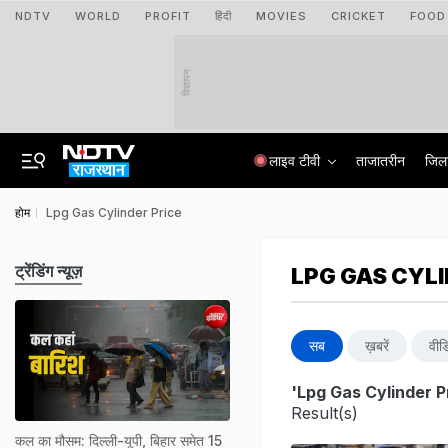
NDTV
WORLD
PROFIT
हिंदी
MOVIES
CRICKET
FOOD
विज्ञापन
लाइव टीवी
ताजातरीन
जिल
होम
Lpg Gas Cylinder Price
ट्रेंडिंग न्यूज़
LPG GAS CYLI
सब
ख़बरें
वीड
'Lpg Gas Cylinder P
Result(s)
कल का मौसम: दिल्ली-यूपी, बिहार समेत 15