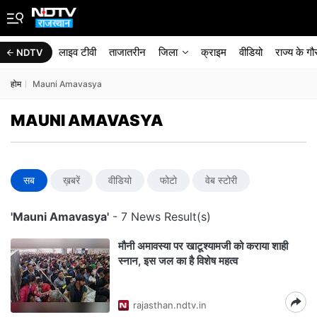
लाइव टीवी
ताजातरीन
जिला
क्राइम
वीडियो
राज्‍य के ग
NDTV
होम
Mauni Amavasya
MAUNI AMAVASYA
सब
ख़बरें
वीडियो
फोटो
वेब स्टोरी
'Mauni Amavasya'
- 7 News Result(s)
मौनी अमावस्‍या पर खाटूश्‍यामजी को कराया शाही
स्‍नान, इस जल का है व‍िशेष महत्‍व
rajasthan.ndtv.in