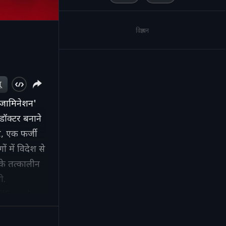
विज्ञापन
ू
्जामिनेशन'
 डॉक्टर बनाने
र, एक फर्जी
ं में विदेश से
के तत्कालीन
ी.
lFraud
ion