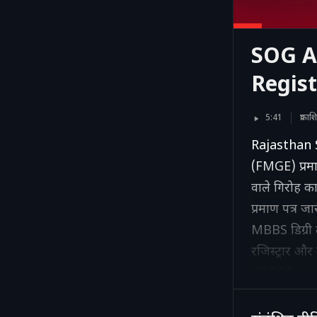
SOG A
Regis
5:41
प्रका
Rajasthan SO
(FMGE) प्रमाण
वाले गिरोह क
प्रमाण पत्र जा
MBBS डिग्री 
रजिस्ट्रार औ
#SOGRajas
#FMGECert
#MedicalE