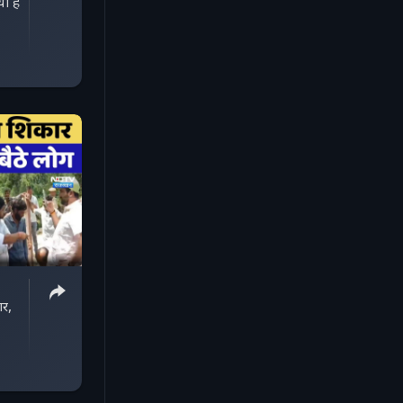
ा है
ार,