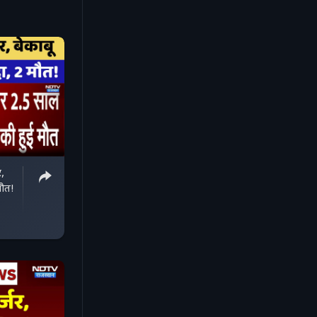
,
मौत!