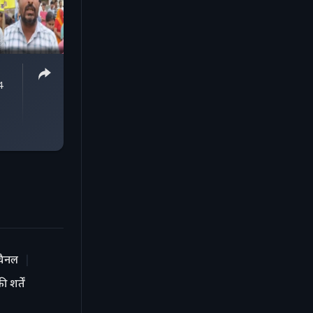
4
चैनल
 शर्तें