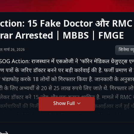
ction: 15 Fake Doctor और RMC
trar Arrested | MBBS | FMGE
सिनेमा व्‍य
शित: मार्च 26, 2026
G Action: राजस्थान में एसओजी ने 'फॉरेन मेडिकल ग्रेजुएट्स एग
 पत्रों के जरिए डॉक्टर बनने पर बड़ी कार्रवाई की है. फर्जी प्रमाण से
ा भंडाफोड़ करके 18 लोगों को गिरफ्तार किया है. जानकारी के अनुसा
री के लिए अभ्यर्थी से 20 से 25 लाख रुपये लिए जाते थे. गिरफ्तार लोगो
लेकर डॉक्टर बने 15 लोग और एक दलाल शामिल है. मामले में RMC 
Show Full
र कर्मचारियों की मिलीभगत उजागर होने के बाद एफआईआर दर्ज हुई थ
than #RMCScam #FakeDoctorScam #MedicalCounci
ificate #RajasthanNews #BreakingNews #Corrupt
ducation #JaipurNews #SOGAction #MBBSFraud