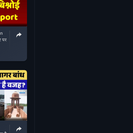
on
र पर