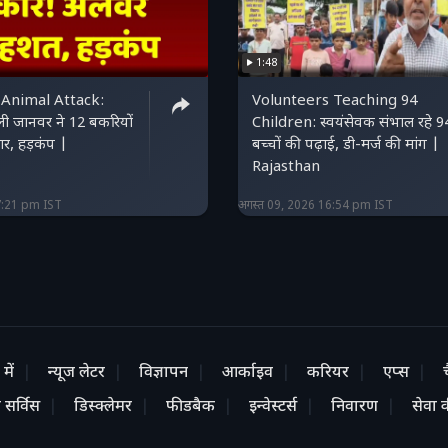
1:48
 Animal Attack:
Volunteers Teaching 94
ली जानवर ने 12 बकरियों
Children: स्वयंसेवक संभाल रहे 9
र, हड़कंप |
बच्चों की पढ़ाई, डी-मर्ज की मांग |
Rajasthan
7:21 pm IST
अगस्त 09, 2026 16:54 pm IST
में
न्यूज लेटर
विज्ञापन
आर्काइव
करियर
एप्स
 सर्विस
डिस्क्लेमर
फीडबैक
इन्वेस्टर्स
निवारण
सेवा की