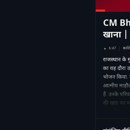
CM Bha
खाना |
6:47
प्रक
राजस्थान के मु
का यह दौरा 
भोजन किया. मु
आत्मीय माहौल
हैं. उनके परि
की खाट पर पर
स्वाद लिया
#rajastha
#crimenews