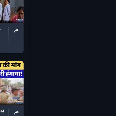
र
 को