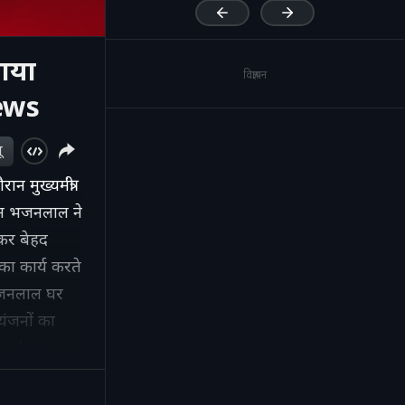
ाया
विज्ञापन
ews
ू
न मुख्यमंत्री
एम भजनलाल ने
चकर बेहद
का कार्य करते
 भजनलाल घर
यंजनों का
asthan
ongress
dent &