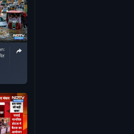
an:
मेत