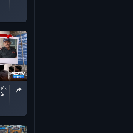
बधिर
 के