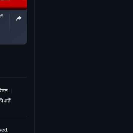
ें
चैनल
 शर्तें
ved.