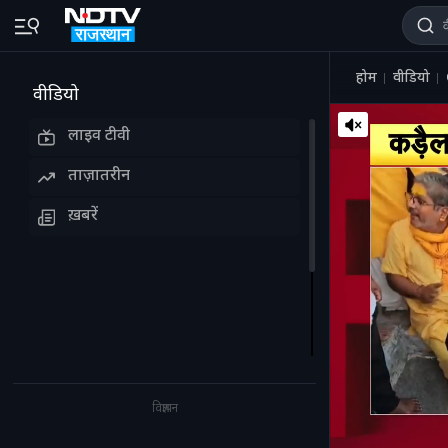
होम
वीडियो
वीडियो
लाइव टीवी
ताज़ातरीन
ख़बरें
विज्ञापन