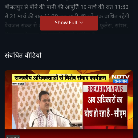
बीसलपुर से पीने की पानी की आपूर्ति 19 मार्च की रात 11:30
से 21 मार्च की रात 11:30 तक यानी 48 घंटे तक बाधित रहेगी.
Show Full
पेयजल संकट से प्रभावित होने वाले में मालपुरा, फुलेरा, सांभर,
किशनगढ़ रेनवाल एवं जोबनेर कस्बे शामिल हैं.
संबंधित वीडियो