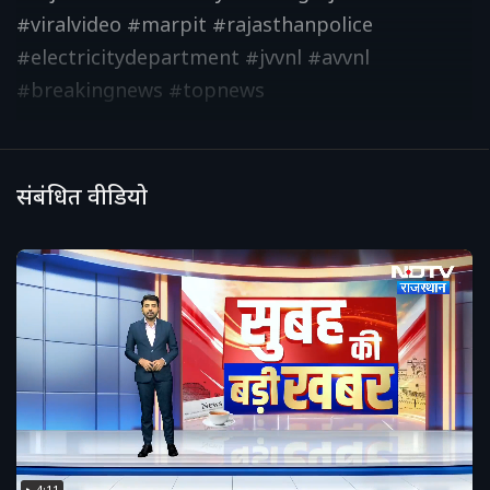
#viralvideo #marpit #rajasthanpolice
#electricitydepartment #jvvnl #avvnl
#breakingnews #topnews
संबंधित वीडियो