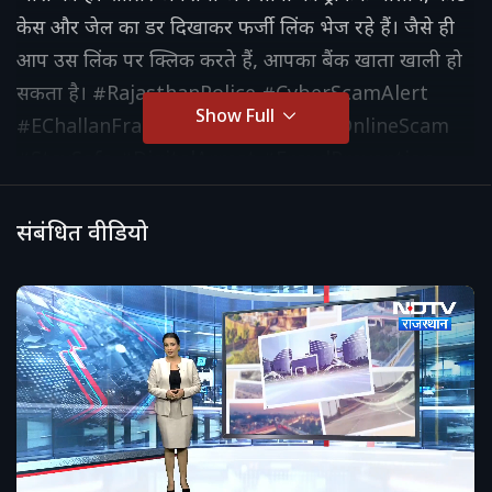
केस और जेल का डर दिखाकर फर्जी लिंक भेज रहे हैं। जैसे ही
आप उस लिंक पर क्लिक करते हैं, आपका बैंक खाता खाली हो
सकता है। #RajasthanPolice #CyberScamAlert
Show Full
#EChallanFraud #CyberSecurity #OnlineScam
#StaySafe #DigitalArrest #FraudPrevention
#CyberCrimeIndia #RajasthanNews
#PoliceAdvisory #TrafficChallanScam
संबंधित वीडियो