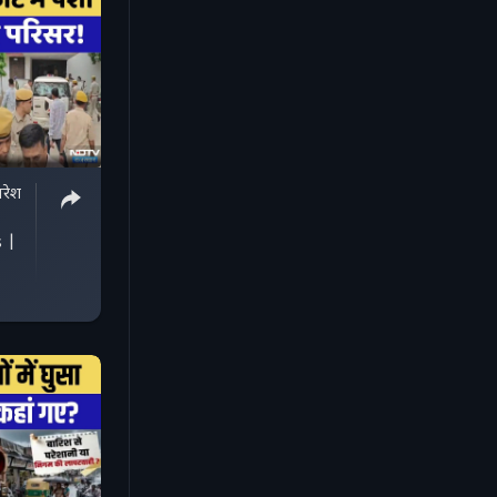
रेश
 |