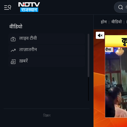
होम
वीडियो
वीडियो
लाइव टीवी
ताज़ातरीन
ख़बरें
विज्ञापन