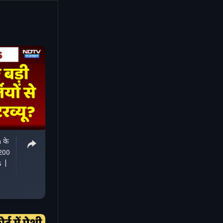
 के
4200
s |