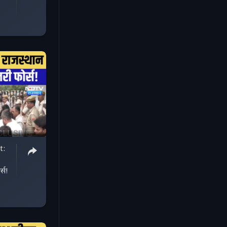
t:
्स!