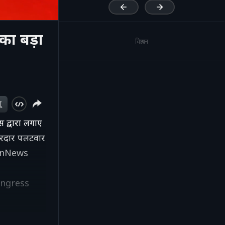
ा बड़ा
विज्ञापन
ू
 द्वारा लगाए
जोरदार पलटवार
anNews
ongress