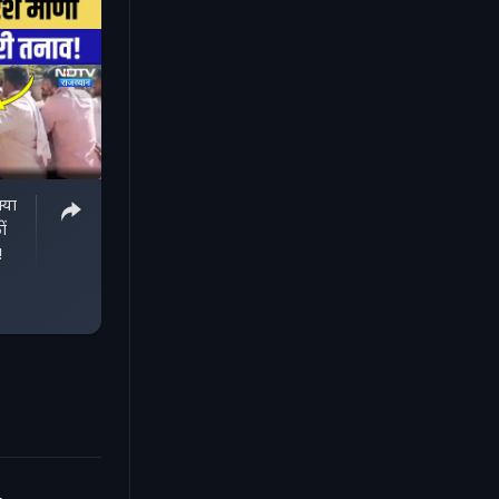
या
ों
!