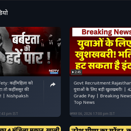
डियो
2:45
y: कहीं महिला को
Govt Recruitment:Rajasthan
ीटा तो कहीं ससुर की
युवाओं के लिए बड़ी खुशखबरी! | 
त! | Nishpaksh
Grade Pay | Breaking New
Top News
7:43 pm IST
अगस्त 06, 2026 17:00 pm IST