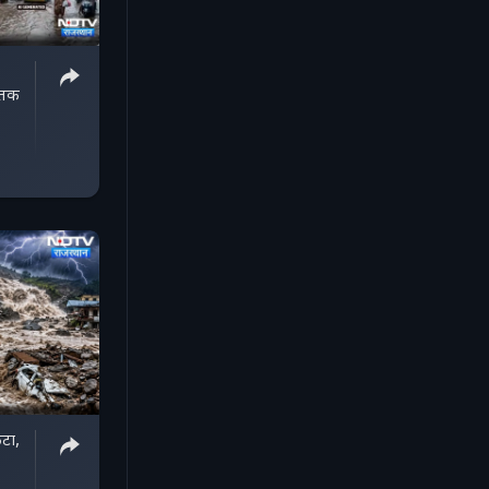
 तक
टा,