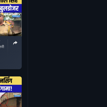
े
तरी
s