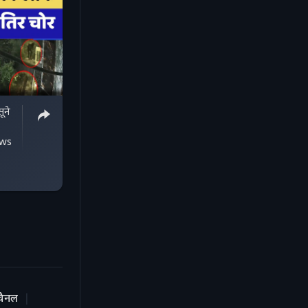
ूने
|
ews
चैनल