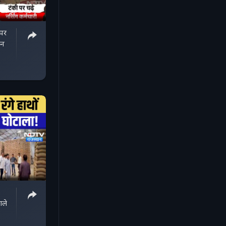
पर
सन
ाले