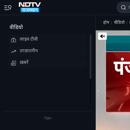
होम
वीडियो
वीडियो
लाइव टीवी
ताज़ातरीन
ख़बरें
विज्ञापन