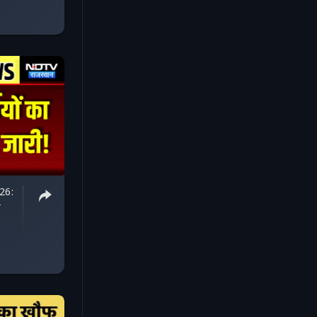
26:
न