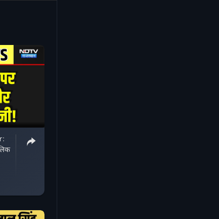
r:
ालिक