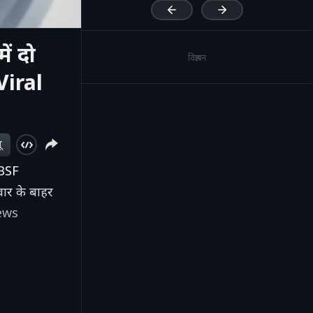
ं दो
विज्ञापन
Viral
ू
 BSF
वार के बाहर
news