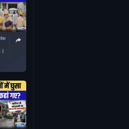
रेश
 |