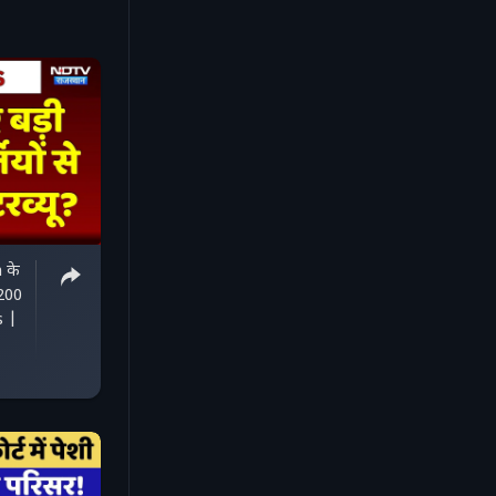
 के
4200
s |