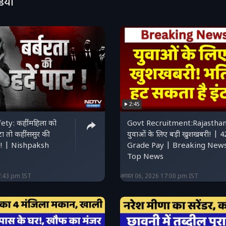
डियो
2:45
y: कहीं महिला को
Govt Recruitment:Rajasthan
ीटा तो कहीं ससुर की
युवाओं के लिए बड़ी खुशखबरी! | 
त! | Nishpaksh
Grade Pay | Breaking New
Top News
7:43 pm IST
अगस्त 06, 2026 17:00 pm IST