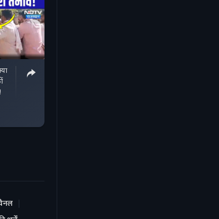
या
ों
!
चैनल