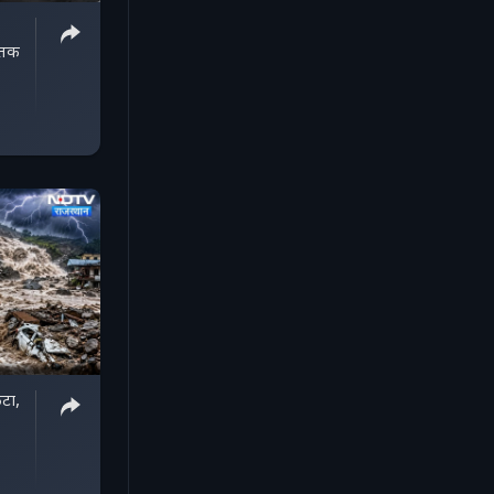
 तक
टा,