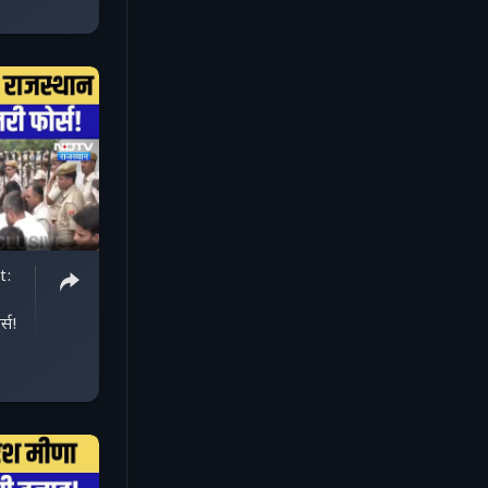
t:
्स!