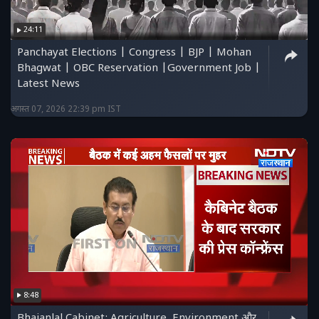
24:11
Panchayat Elections | Congress | BJP | Mohan
Bhagwat | OBC Reservation |Government Job |
Latest News
अगस्त 07, 2026 22:39 pm IST
8:48
Bhajanlal Cabinet: Agriculture, Environment और