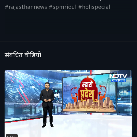
#rajasthannews #spmridul #holispecial
संबंधित वीडियो