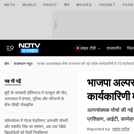
NDTV
WORLD
PROFIT
हिंदी
MOVIES
CRICKET
FOOD
विज्ञापन
लाइव टीवी
ताजातरीन
जिल
होम
राजस्थान न्यूज़
भाजपा अल्पसंख्यक मोर्चा राजस्थान की नई प्रदेश कार्यकारिणी में 71 पदाधिकारि
भाजपा अल्पस
यह भी पढ़ें
कार्यकारिणी 
बूंदी के सरकारी हॉस्पिटल में प्रसूता की मौत,
अस्पताल में हंगामा, पुलिस और परिजनों के
बीच तीखी नोकझोंक
अल्पसंख्यक मोर्चा की नई ट
प्रशिक्षण, आईटी, कार्यक्
कॉमनवेल्थ में गोल्ड मेडलिस्ट अरुंधति चौधरी
और यशवीर सिंह का सम्मान, अब तक 186
Reported by:
सुशांत पारीक
खिलाड़ियों को मिलीं नियुक्तियां