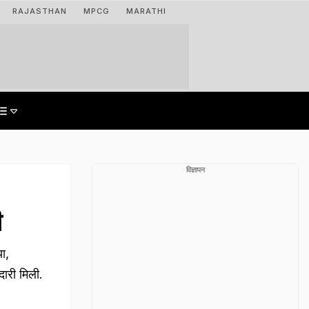
RAJASTHAN
MPCG
MARATHI
विज्ञापन
ी
या,
दारी मिली.