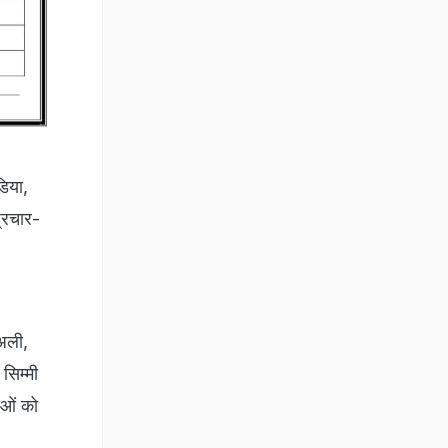
डिया,
्रचार-
 अली,
सिम्मी
ाओं को